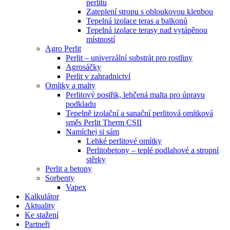
perlitu
Zateplení stropu s obloukovou klenbou
Tepelná izolace teras a balkonů
Tepelná izolace terasy nad vytápěnou
místností
Agro Perlit
Perlit – univerzální substrát pro rostliny
Agrosáčky
Perlit v zahradnictví
Omítky a malty
Perlitový postřik, lehčená malta pro úpravu
podkladu
Tepelně izolační a sanační perlitová omítková
směs Perlit Therm CSII
Namíchej si sám
Lehké perlitové omítky
Perlitobetony – teplé podlahové a stropní
stěrky
Perlit a betony
Sorbenty
Vapex
Kalkulátor
Aktuality
Ke stažení
Partneři