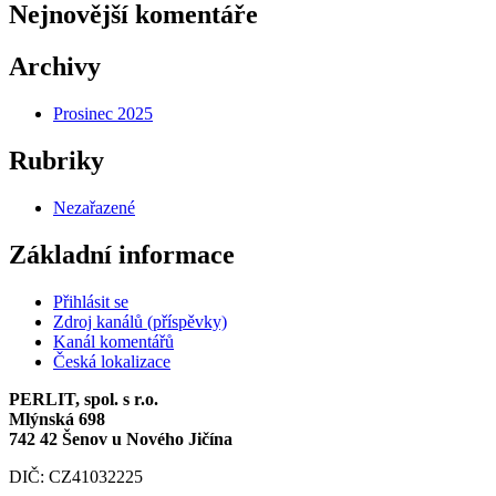
Nejnovější komentáře
Archivy
Prosinec 2025
Rubriky
Nezařazené
Základní informace
Přihlásit se
Zdroj kanálů (příspěvky)
Kanál komentářů
Česká lokalizace
PERLIT, spol. s r.o.
Mlýnská 698
742 42 Šenov u Nového Jičína
DIČ: CZ41032225