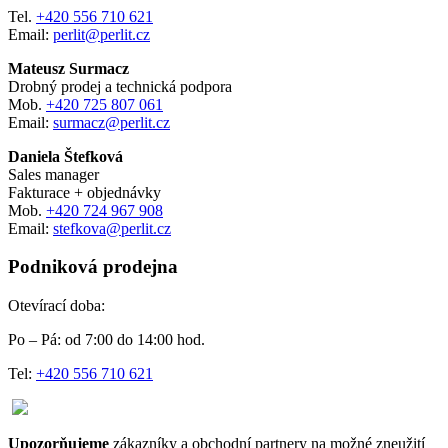
Tel.
+420 556 710 621
Email:
perlit@perlit.cz
Mateusz Surmacz
Drobný prodej a technická podpora
Mob.
+420 725 807 061
Email:
surmacz@perlit.cz
Daniela Štefková
Sales manager
Fakturace + objednávky
Mob.
+420 724 967 908
Email:
stefkova@perlit.cz
Podniková prodejna
Otevírací doba:
Po – Pá: od 7:00 do 14:00 hod.
Tel:
+420 556 710 621
Upozorňujeme
zákazníky a obchodní partnery na možné zneužití