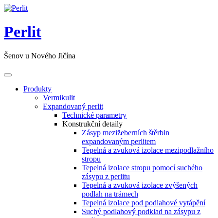
Přeskočit
na
obsah
Perlit
Šenov u Nového Jičína
Přepnout
nabídku
Produkty
Vermikulit
Expandovaný perlit
Technické parametry
Konstrukční detaily
Zásyp mezižeberních štěrbin
expandovaným perlitem
Tepelná a zvuková izolace mezipodlažního
stropu
Tepelná izolace stropu pomocí suchého
zásypu z perlitu
Tepelná a zvuková izolace zvýšených
podlah na trámech
Tepelná izolace pod podlahové vytápění
Suchý podlahový podklad na zásypu z